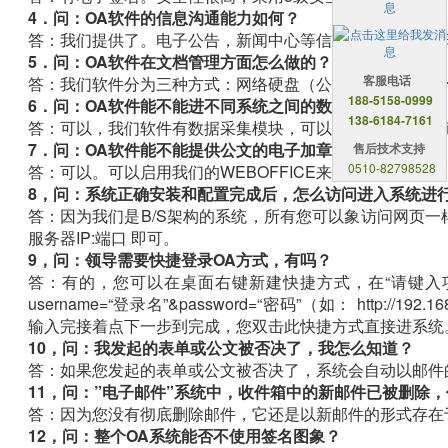
4．问：OA软件的信息沟通能力如何？
答：我们提供了。电子公告，新闻中心等信息发送功能。同
5．问：OA软件在文档管理方面怎么做的？
客服电话
答：我们软件分为三种方式：网络硬盘（公共）知识文档（
188-5158-0999
6．问：OA软件能不能进不同系统之间的数据采集？
138-6184-7161
答：可以，我们软件有数据采集模块，可以很方便的实现其
7．问：OA软件能不能提供公文的电子加章功能？
售后技术支持
0510-82798528
答：可以。可以启用我们的WEBOFFICE来实现此功能。
8，问：系统正确安装和配置完成后，怎么访问进入系统进
答：因为我们是B/S架构的系统，所有您可以象访问网页一样打
服务器IP:端口 即可。
9，问：领导需要快捷登录OA方式，有吗？
答：有的，您可以在桌面右键新建快捷方式，在“请键入项目的位置”中输入
username=“登录名”&password=“密码”（如： http://192.168.1.
输入完接着点下一步到完成，您双击此快捷方式直接进系统
10，问：我发起的表单或公文被否决了，我怎么知道？
答：如果您发起的表单或公文被否决了，系统会自动以邮件
11，问：”电子邮件”系统中，收件箱中的新邮件已被删除
答：因为您没有彻底删除邮件，它还是以新邮件的形式存在
12，问：整个OA系统能否不使用签名图象？