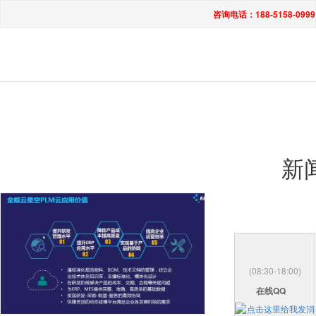
咨询电话：188-5158-0999
新
(08:30-18:00)
在线QQ