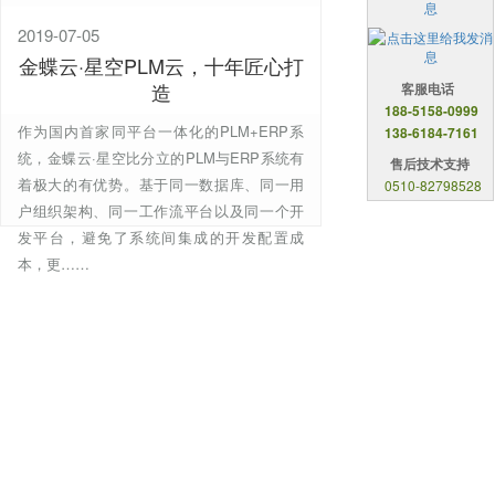
2019-07-05
金蝶云·星空PLM云，十年匠心打
造
客服电话
188-5158-0999
作为国内首家同平台一体化的PLM+ERP系
138-6184-7161
统，金蝶云·星空比分立的PLM与ERP系统有
售后技术支持
着极大的有优势。基于同一数据库、同一用
0510-82798528
户组织架构、同一工作流平台以及同一个开
发平台，避免了系统间集成的开发配置成
本，更……