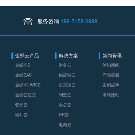
服务咨询
188-5158-0999
金蝶云产品
解决方案
新闻资讯
金蝶KIS
财务云
签约新闻
金蝶EAS
供应链云
产品更新
金蝶K3 WISE
全渠道云
案例故事
金蝶云星空
制造云
市场活动
管易云
办公云
精斗云
HR云
电商云