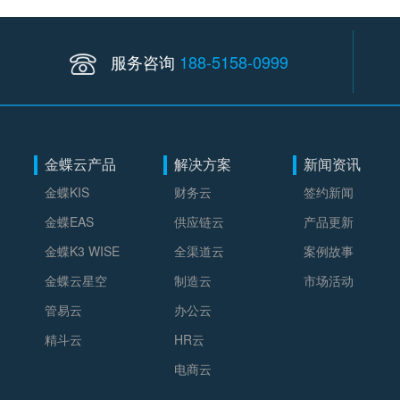
服务咨询
188-5158-0999
金蝶云产品
解决方案
新闻资讯
金蝶KIS
财务云
签约新闻
金蝶EAS
供应链云
产品更新
金蝶K3 WISE
全渠道云
案例故事
金蝶云星空
制造云
市场活动
管易云
办公云
精斗云
HR云
电商云