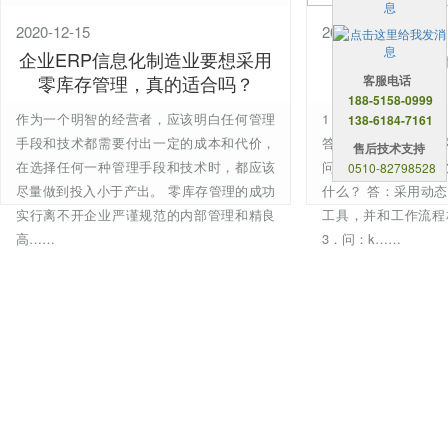
2020-12-15
2013-10-10
企业ERP信息化制造业要想采用
协同
零库存管理，真的适合吗？
客服电话
188-5158-0999
作为一个明智的经营者，应该明白任何管理
1．问：kingdee
138-6184-7161
手段和技术都需要付出一定的成本和代价，
答：是B/S架构的。
售后技术支持
在选择任何一种管理手段和技术时，都应该
问。 2.问：kingd
0510-82798528
尽量做到投入小于产出。 零库存管理的成功
什么？ 答：采用动
实行离不开企业严谨规范的内部管理和精良
工具，并和工作流程
高……
3．问：k……